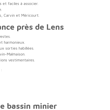
et faciles à associer.
e.
, Carvin et Méricourt.
nce près de Lens
estes.
t harmonieux.
x sorties habillées.
vin-Malmaison.
ions vestimentaires.
 :
le bassin minier