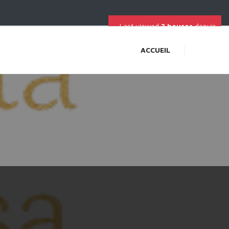
Last viewed
3 heures
depuis
ACCUEIL