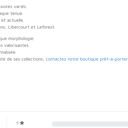
soires variés.
haque tenue.
et actuelle.
ns, Libercourt et Leforest.
que morphologie.
s valorisantes.
nalisée.
ité de ses collections,
contactez notre boutique prêt-à-porte
5