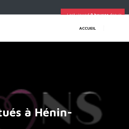
Last viewed
9 heures
depuis
ACCUEIL
tués à Hénin-