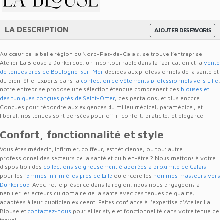
LA DESCRIPTION
AJOUTER DES FAVORIS
Au cœur de la belle région du Nord-Pas-de-Calais, se trouve l’entreprise
Atelier La Blouse à Dunkerque, un incontournable dans la fabrication et la
vente
de tenues près de Boulogne-sur-Mer
dédiées aux professionnels de la santé et
du bien-être. Experts dans la
confection de vêtements professionnels vers Lille
,
notre entreprise propose une sélection étendue comprenant des
blouses et
des tuniques conçues près de Saint-Omer
, des pantalons, et plus encore.
Conçues pour répondre aux exigences du milieu médical, paramédical, et
libéral, nos tenues sont pensées pour offrir confort, praticité, et élégance.
Confort, fonctionnalité et style
Vous êtes médecin, infirmier, coiffeur, esthéticienne, ou tout autre
professionnel des secteurs de la santé et du bien-être ? Nous mettons à votre
disposition des
collections soigneusement élaborées à proximité de Calais
pour les
femmes infirmières près de Lille
ou encore les
hommes masseurs vers
Dunkerque
. Avec notre présence dans la région, nous nous engageons à
habiller les acteurs du domaine de la santé avec des tenues de qualité,
adaptées à leur quotidien exigeant. Faites confiance à l’expertise d’Atelier La
Blouse et
contactez-nous
pour allier style et fonctionnalité dans votre tenue de
travail.