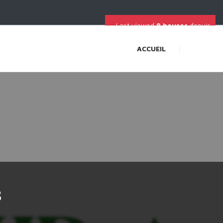
Last viewed
8 heures
depuis
ACCUEIL
s