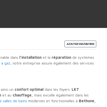
AJOUTER DES FAVORIS
rnable dans
l’installation
et la
réparation
de systèmes
 à gaz
, notre entreprise assure également des services
 ainsi un
confort optimal
dans les foyers.
LKT
n
et au
chauffage,
mais excelle également dans les
 salles de bains
modernes et fonctionnelles à
Bethune,