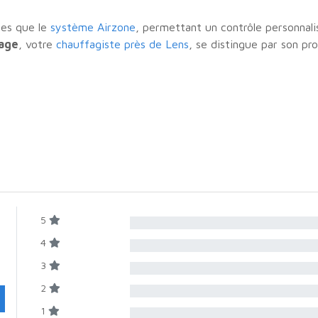
lles que le
système Airzone
, permettant un contrôle personnal
fage
, votre
chauffagiste près de Lens
, se distingue par son pr
5
4
3
2
1