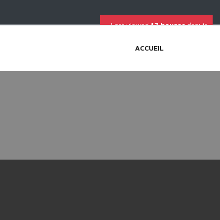
Last viewed
17 heures
depuis
ACCUEIL