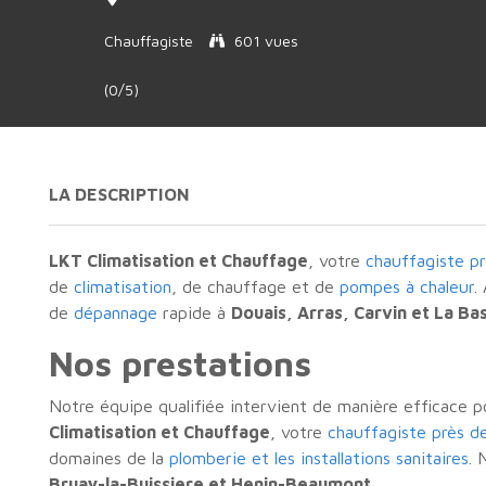
Chauffagiste
601 vues
(0/5)
LA DESCRIPTION
LKT Climatisation et Chauffage
, votre
chauffagiste pr
de
climatisation
, de chauffage et de
pompes à chaleur
.
de
dépannage
rapide à
Douais, Arras, Carvin et La Ba
Nos prestations
Notre équipe qualifiée intervient de manière efficace 
Climatisation et Chauffage
, votre
chauffagiste près de
domaines de la
plomberie et les installations sanitaires
. 
Bruay-la-Buissiere et Henin-Beaumont.