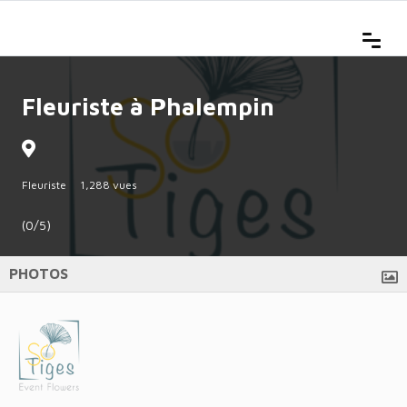
Fleuriste à Phalempin
Fleuriste
1,288 vues
(0/5)
PHOTOS