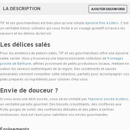
LA DESCRIPTION
AJOUTER DES FAVORIS
Tif’ et ses gourmandises est bien plus qu’une simple
épicerie fine à Lillers
. C’est
un véritable trésor culinaire qui vous invite à un voyage gustatif à travers les
saveurs et les délices du terroir.
Les délices salés
Pour les amateurs de plaisirs salés, Tif’ et ses gourmandises offre une épicerie
salée variée. Vous y trouverez une impressionnante collection de
fromages
proche de Béthune
, affinés provenant de petits producteurs locaux, mettant en
valeur les saveurs authentiques de la région. Des condiments et sauces
artisanales viennent compléter cette sélection, parfaits pour accompagner vos
plats préparés ou ingrédients pour cuisiner chez vous.
Envie de douceur ?
Si vous avez une dent sucrée, vous serez comblé par l’
épicerie sucrée à Lillers
,
un véritable paradis gourmet. Des biscuits croustillants, des confitures aux
fruits gorgés de soleil, des confiseries délicates et des pâtes à tartiner
onctueuses, tout est réuni pour satisfaire vos envies gourmandes.
Équipements