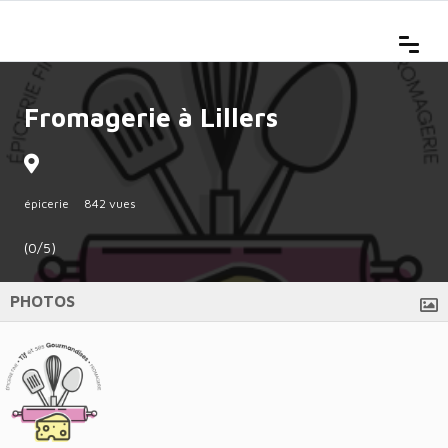
Fromagerie à Lillers
épicerie
842 vues
(0/5)
PHOTOS