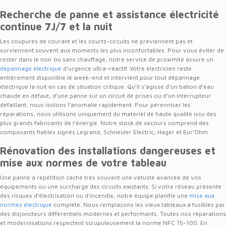
Recherche de panne et assistance électricité
continue 7J/7 et la nuit
Les coupures de courant et les courts-circuits ne préviennent pas et
surviennent souvent aux moments les plus inconfortables. Pour vous éviter de
rester dans le noir ou sans chauffage, notre service de proximité assure un
dépannage électrique
d’urgence ultra-réactif. Votre électricien reste
entièrement disponible le week-end et intervient pour tout dépannage
électrique la nuit en cas de situation critique. Qu’il s’agisse d’un ballon d’eau
chaude en défaut, d’une panne sur un circuit de prises ou d’un interrupteur
défaillant, nous isolons l’anomalie rapidement. Pour pérenniser les
réparations, nous utilisons uniquement du matériel de haute qualité issu des
plus grands fabricants de l’énergie. Notre stock de secours comprend des
composants fiables signés Legrand, Schneider Electric, Hager et Eur’Ohm.
Rénovation des installations dangereuses et
mise aux normes de votre tableau
Une panne à répétition cache très souvent une vétusté avancée de vos
équipements ou une surcharge des circuits existants. Si votre réseau présente
des risques d’électrisation ou d’incendie, notre équipe planifie une
mise aux
normes électrique
complète. Nous remplaçons les vieux tableaux à fusibles par
des disjoncteurs différentiels modernes et performants. Toutes nos réparations
et modernisations respectent scrupuleusement la norme NFC 15-100. En