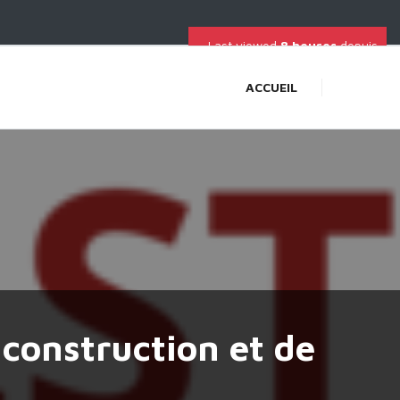
Last viewed
8 heures
depuis
ACCUEIL
 construction et de