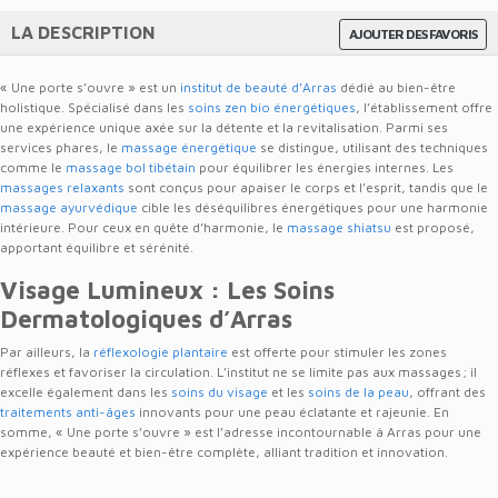
LA DESCRIPTION
AJOUTER DES FAVORIS
« Une porte s’ouvre » est un
institut de beauté d’Arras
dédié au bien-être
holistique. Spécialisé dans les
soins zen bio énergétiques
, l’établissement offre
une expérience unique axée sur la détente et la revitalisation. Parmi ses
services phares, le
massage énergétique
se distingue, utilisant des techniques
comme le
massage bol tibétain
pour équilibrer les énergies internes. Les
massages relaxants
sont conçus pour apaiser le corps et l’esprit, tandis que le
massage ayurvédique
cible les déséquilibres énergétiques pour une harmonie
intérieure. Pour ceux en quête d’harmonie, le
massage shiatsu
est proposé,
apportant équilibre et sérénité.
Visage Lumineux : Les Soins
Dermatologiques d’Arras
Par ailleurs, la
réflexologie plantaire
est offerte pour stimuler les zones
réflexes et favoriser la circulation. L’institut ne se limite pas aux massages ; il
excelle également dans les
soins du visage
et les
soins de la peau
, offrant des
traitements anti-âges
innovants pour une peau éclatante et rajeunie. En
somme, « Une porte s’ouvre » est l’adresse incontournable à Arras pour une
expérience beauté et bien-être complète, alliant tradition et innovation.