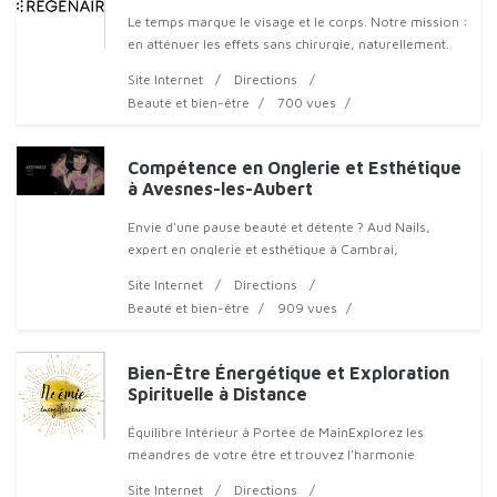
Le temps marque le visage et le corps. Notre mission :
en atténuer les effets sans chirurgie, naturellement.
Situé à Marcq-en-Barœul, le centre Regenair vous
Site Internet
Directions
propose des soins anti-âge innovants
Beauté et bien-être
700 vues
Compétence en Onglerie et Esthétique
à Avesnes-les-Aubert
Envie d'une pause beauté et détente ? Aud Nails,
expert en onglerie et esthétique à Cambrai,
Site Internet
Directions
Beauté et bien-être
909 vues
Bien-Être Énergétique et Exploration
Spirituelle à Distance
Équilibre Intérieur à Portée de MainExplorez les
méandres de votre être et trouvez l'harmonie
intérieure grâce à nos séances uniques de bien-être
Site Internet
Directions