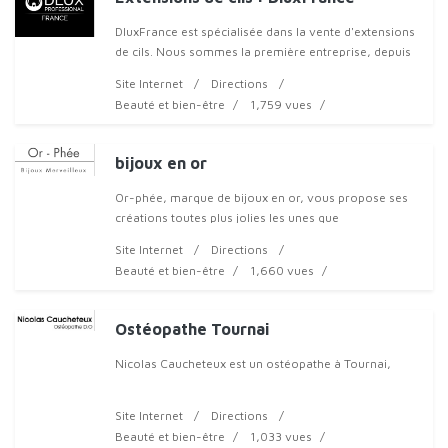
DluxFrance est spécialisée dans la vente d'extensions
de cils. Nous sommes la première entreprise, depuis
2003, à avoir commercialisé des cils en boîte. Depuis
Site Internet
Directions
2003, nous sommes spécialistes en
Beauté et bien-être
1,759 vues
bijoux en or
Or-phée, marque de bijoux en or, vous propose ses
créations toutes plus jolies les unes que
Site Internet
Directions
Beauté et bien-être
1,660 vues
Ostéopathe Tournai
Nicolas Caucheteux est un ostéopathe à Tournai,
Site Internet
Directions
Beauté et bien-être
1,033 vues