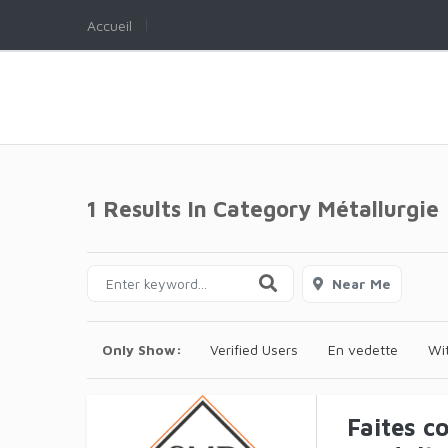
Accueil
1 Results In Category
Métallurgie
Near Me
Only Show:
Verified Users
En vedette
Wi
Faites c