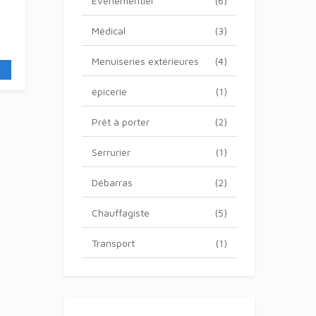
Evénementiel
(6)
Médical
(3)
Menuiseries extérieures
(4)
épicerie
(1)
Prêt à porter
(2)
Serrurier
(1)
Débarras
(2)
Chauffagiste
(5)
Transport
(1)