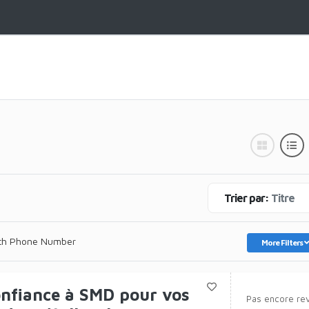
Trier par:
Titre
th Phone Number
More Filters
onfiance à SMD pour vos
Pas encore re