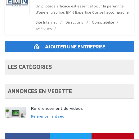
Un pilotage efficace est essentiel pour la pérennité
d’une entreprise. EMN Expertise Conseil accompagne
les dirigeants de TPE/PME à Loos et en métropole
Site Internet
Directions
Comptabilité
lilloise. Notre objectif : vous fournir l
653 vues
AJOUTER UNE ENTREPRISE
LES CATÉGORIES
ANNONCES EN VEDETTE
Référencement de vidéos
Référencement seo