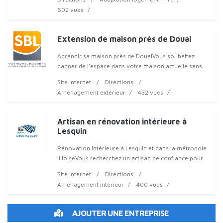
et en adaptation de loge
602 vues
Extension de maison près de Douai
Agrandir sa maison près de DouaiVous souhaitez
gagner de l’espace dans votre maison actuelle sans
déménager ? SBL Bâtiment, entreprise du bâtiment à
Site Internet
Directions
Béthune, est s
Aménagement extérieur
432 vues
Artisan en rénovation intérieure à
Lesquin
Rénovation intérieure à Lesquin et dans la métropole
lilloiseVous recherchez un artisan de confiance pour
vos travaux de rénovation intérieure à Lesquin ou aux
Site Internet
Directions
alentours ?Bâti Coe
Aménagement intérieur
400 vues
AJOUTER UNE ENTREPRISE