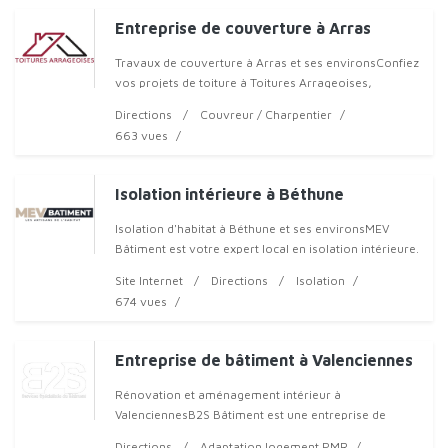
Entreprise de couverture à Arras
Travaux de couverture à Arras et ses environsConfiez
vos projets de toiture à Toitures Arrageoises,
entreprise de couverture reconnue à Arras et dans le
Directions
Couvreur / Charpentier
Pas-de-Calais. N
663 vues
Isolation intérieure à Béthune
Isolation d'habitat à Béthune et ses environsMEV
Bâtiment est votre expert local en isolation intérieure.
Implanté à Béthune, nous intervenons sur Lens,
Site Internet
Directions
Isolation
Liévin, Car
674 vues
Entreprise de bâtiment à Valenciennes
Rénovation et aménagement intérieur à
ValenciennesB2S Bâtiment est une entreprise de
bâtiment située à Valenciennes, experte en rénovation
Directions
Adaptation logement PMR