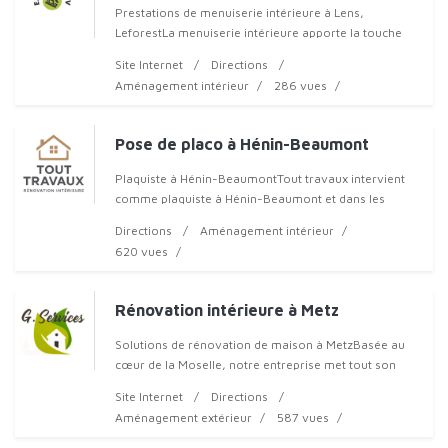
Prestations de menuiserie intérieure à Lens,
LeforestLa menuiserie intérieure apporte la touche
finale et fonctionnelle indispensable à votre confort
Site Internet
Directions
quotidien. Chez Ezalia Renov, nous
Aménagement intérieur
286 vues
Pose de placo à Hénin-Beaumont
Plaquiste à Hénin-BeaumontTout travaux intervient
comme plaquiste à Hénin-Beaumont et dans les
communes voisines. Nous réalisons des travaux de
Directions
Aménagement intérieur
plâtrerie pour rénover, structurer et
620 vues
Rénovation intérieure à Metz
Solutions de rénovation de maison à MetzBasée au
cœur de la Moselle, notre entreprise met tout son
savoir-faire au service de la transformation durable
Site Internet
Directions
de votre habitat ou de vos locaux
Aménagement extérieur
587 vues