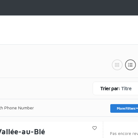
Trier par:
Titre
th Phone Number
More Filters
Vallée-au-Blé
Pas encore re