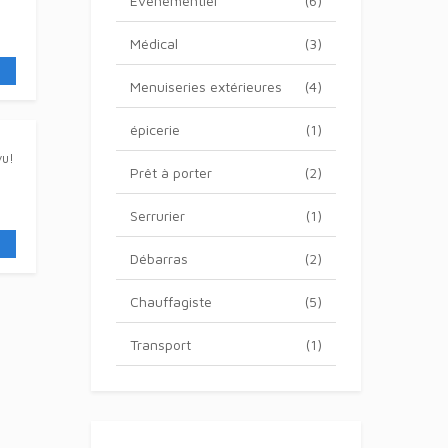
Evénementiel
(6)
Médical
(3)
Menuiseries extérieures
(4)
épicerie
(1)
vu!
Prêt à porter
(2)
Serrurier
(1)
Débarras
(2)
Chauffagiste
(5)
Transport
(1)