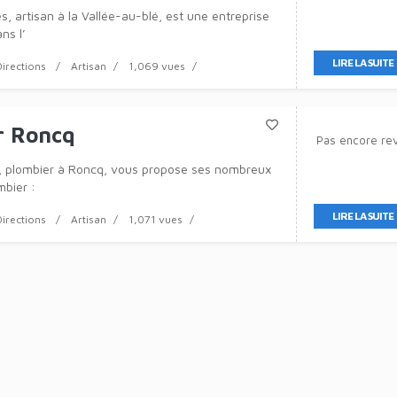
s, artisan à la Vallée-au-blé, est une entreprise
ns l’
LIRE LA SUITE
Directions
Artisan
1,069 vues
r Roncq
Pas encore re
e, plombier à Roncq, vous propose ses nombreux
mbier :
LIRE LA SUITE
Directions
Artisan
1,071 vues