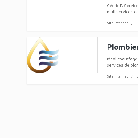
Cédric.B Service
multiservices da
Site Internet
Plombie
Ideal chauffag
services de plo
Site Internet